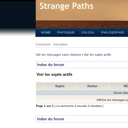
HOME
PHYSIQUE
CALCUL
PHILOSOPHIE
Connexion
Inscription
Voir les messages sans réponse
|
Voir les sujets actifs
Index du forum
Voir les sujets actifs
Sujets
Auteur
Ré
Aucun résu
Afficher les messages 
Page
1
sur
1
[ La recherche a trouvée 0 résultats ]
Index du forum