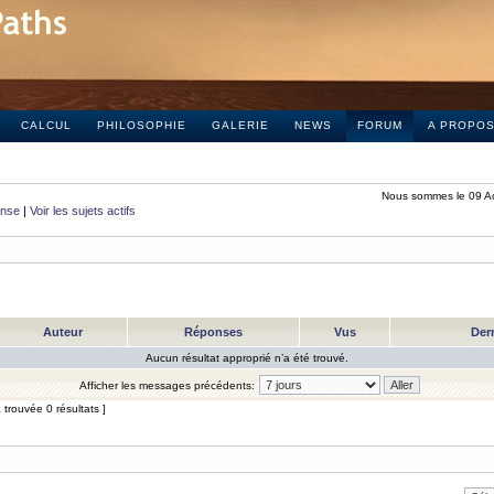
CALCUL
PHILOSOPHIE
GALERIE
NEWS
FORUM
A PROPO
Nous sommes le 09 A
onse
|
Voir les sujets actifs
Auteur
Réponses
Vus
Der
Aucun résultat approprié n’a été trouvé.
Afficher les messages précédents:
trouvée 0 résultats ]