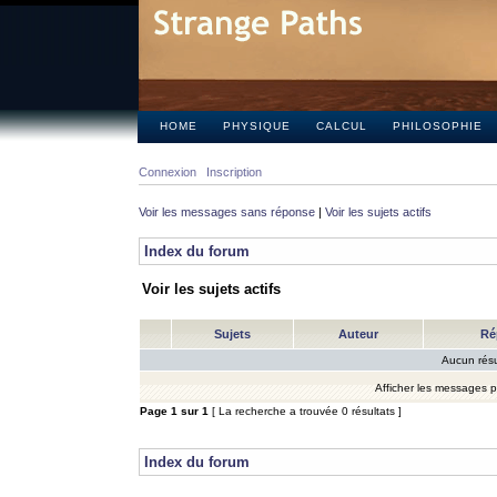
HOME
PHYSIQUE
CALCUL
PHILOSOPHIE
Connexion
Inscription
Voir les messages sans réponse
|
Voir les sujets actifs
Index du forum
Voir les sujets actifs
Sujets
Auteur
Ré
Aucun résu
Afficher les messages 
Page
1
sur
1
[ La recherche a trouvée 0 résultats ]
Index du forum