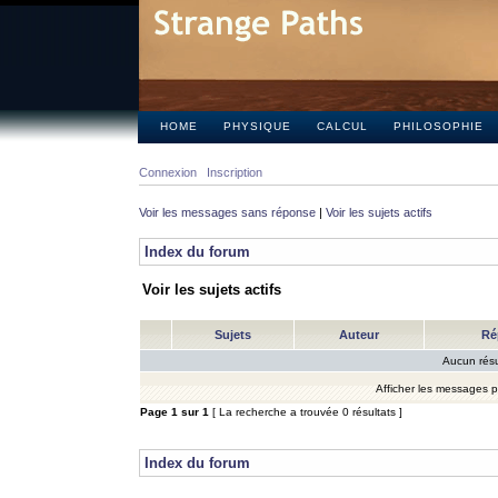
HOME
PHYSIQUE
CALCUL
PHILOSOPHIE
Connexion
Inscription
Voir les messages sans réponse
|
Voir les sujets actifs
Index du forum
Voir les sujets actifs
Sujets
Auteur
Ré
Aucun résu
Afficher les messages 
Page
1
sur
1
[ La recherche a trouvée 0 résultats ]
Index du forum