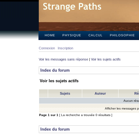
HOME
PHYSIQUE
CALCUL
PHILOSOPHIE
Connexion
Inscription
Voir les messages sans réponse
|
Voir les sujets actifs
Index du forum
Voir les sujets actifs
Sujets
Auteur
Ré
Aucun résu
Afficher les messages 
Page
1
sur
1
[ La recherche a trouvée 0 résultats ]
Index du forum