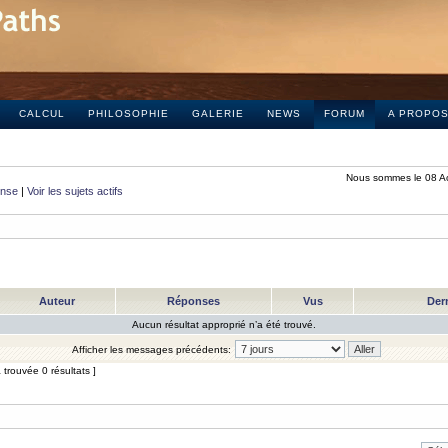
CALCUL
PHILOSOPHIE
GALERIE
NEWS
FORUM
A PROPO
Nous sommes le 08 A
onse
|
Voir les sujets actifs
Auteur
Réponses
Vus
Der
Aucun résultat approprié n’a été trouvé.
Afficher les messages précédents:
trouvée 0 résultats ]