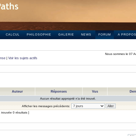
CALCUL
PHILOSOPHIE
GALERIE
NEWS
FORUM
A PROPO
Nous sommes le 07 A
onse
|
Voir les sujets actifs
Auteur
Réponses
Vus
Der
Aucun résultat approprié n’a été trouvé.
Afficher les messages précédents:
trouvée 0 résultats ]