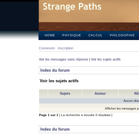
HOME
PHYSIQUE
CALCUL
PHILOSOPHIE
Connexion
Inscription
Voir les messages sans réponse
|
Voir les sujets actifs
Index du forum
Voir les sujets actifs
Sujets
Auteur
Ré
Aucun résu
Afficher les messages 
Page
1
sur
1
[ La recherche a trouvée 0 résultats ]
Index du forum