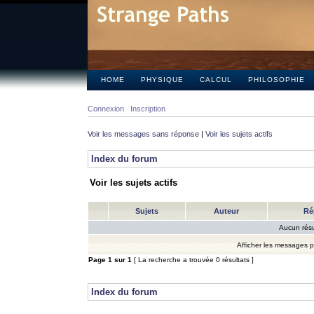
HOME
PHYSIQUE
CALCUL
PHILOSOPHIE
Connexion
Inscription
Voir les messages sans réponse
|
Voir les sujets actifs
Index du forum
Voir les sujets actifs
Sujets
Auteur
Ré
Aucun résu
Afficher les messages 
Page
1
sur
1
[ La recherche a trouvée 0 résultats ]
Index du forum