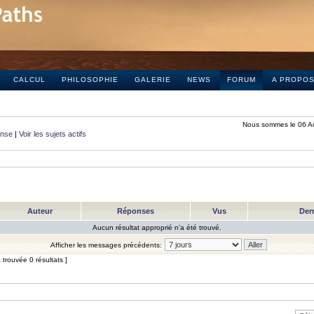
CALCUL
PHILOSOPHIE
GALERIE
NEWS
FORUM
A PROPO
Nous sommes le 06 A
onse
|
Voir les sujets actifs
Auteur
Réponses
Vus
Der
Aucun résultat approprié n’a été trouvé.
Afficher les messages précédents:
trouvée 0 résultats ]