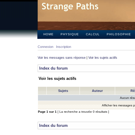
HOME
PHYSIQUE
CALCUL
PHILOSOPHIE
Connexion
Inscription
Voir les messages sans réponse
|
Voir les sujets actifs
Index du forum
Voir les sujets actifs
Sujets
Auteur
Ré
Aucun résu
Afficher les messages 
Page
1
sur
1
[ La recherche a trouvée 0 résultats ]
Index du forum