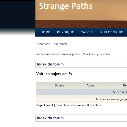
HOME
PHYSIQUE
CALCUL
PHILOSOPHIE
Connexion
Inscription
Voir les messages sans réponse
|
Voir les sujets actifs
Index du forum
Voir les sujets actifs
Sujets
Auteur
Ré
Aucun résu
Afficher les messages 
Page
1
sur
1
[ La recherche a trouvée 0 résultats ]
Index du forum