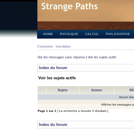
HOME
PHYSIQUE
CALCUL
PHILOSOPHIE
Connexion
Inscription
Voir les messages sans réponse
|
Voir les sujets actifs
Index du forum
Voir les sujets actifs
Sujets
Auteur
Ré
Aucun résu
Afficher les messages 
Page
1
sur
1
[ La recherche a trouvée 0 résultats ]
Index du forum