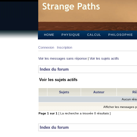
HOME
PHYSIQUE
CALCUL
PHILOSOPHIE
Connexion
Inscription
Voir les messages sans réponse
|
Voir les sujets actifs
Index du forum
Voir les sujets actifs
Sujets
Auteur
Ré
Aucun résu
Afficher les messages 
Page
1
sur
1
[ La recherche a trouvée 0 résultats ]
Index du forum