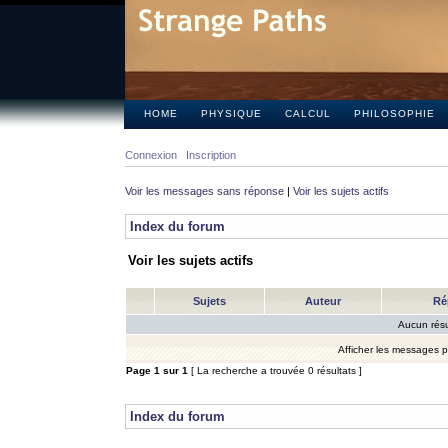
HOME
PHYSIQUE
CALCUL
PHILOSOPHIE
Connexion
Inscription
Voir les messages sans réponse
|
Voir les sujets actifs
Index du forum
Voir les sujets actifs
Sujets
Auteur
Ré
Aucun résu
Afficher les messages 
Page
1
sur
1
[ La recherche a trouvée 0 résultats ]
Index du forum