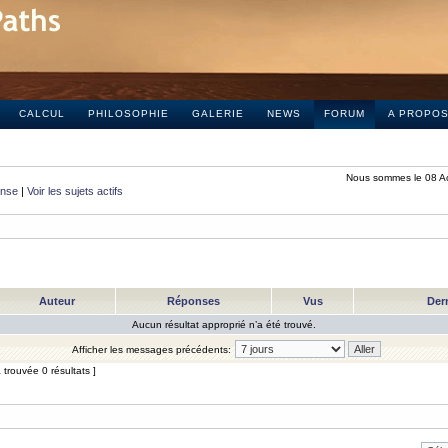
CALCUL
PHILOSOPHIE
GALERIE
NEWS
FORUM
A PROPO
Nous sommes le 08 A
onse
|
Voir les sujets actifs
Auteur
Réponses
Vus
Der
Aucun résultat approprié n’a été trouvé.
Afficher les messages précédents:
trouvée 0 résultats ]