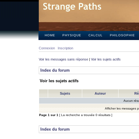
HOME
PHYSIQUE
CALCUL
PHILOSOPHIE
Connexion
Inscription
Voir les messages sans réponse
|
Voir les sujets actifs
Index du forum
Voir les sujets actifs
Sujets
Auteur
Ré
Aucun résu
Afficher les messages 
Page
1
sur
1
[ La recherche a trouvée 0 résultats ]
Index du forum