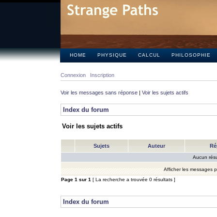
HOME
PHYSIQUE
CALCUL
PHILOSOPHIE
Connexion
Inscription
Voir les messages sans réponse
|
Voir les sujets actifs
Index du forum
Voir les sujets actifs
Sujets
Auteur
Ré
Aucun résu
Afficher les messages 
Page
1
sur
1
[ La recherche a trouvée 0 résultats ]
Index du forum