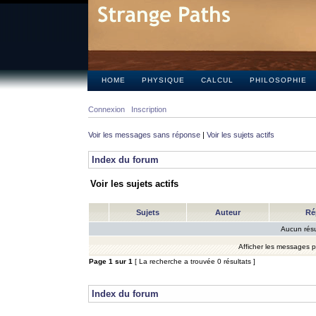
HOME
PHYSIQUE
CALCUL
PHILOSOPHIE
Connexion
Inscription
Voir les messages sans réponse
|
Voir les sujets actifs
Index du forum
Voir les sujets actifs
Sujets
Auteur
Ré
Aucun résu
Afficher les messages 
Page
1
sur
1
[ La recherche a trouvée 0 résultats ]
Index du forum