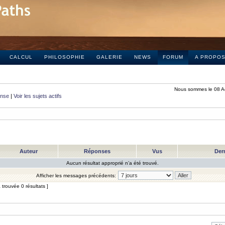
CALCUL
PHILOSOPHIE
GALERIE
NEWS
FORUM
A PROPO
Nous sommes le 08 A
onse
|
Voir les sujets actifs
Auteur
Réponses
Vus
Der
Aucun résultat approprié n’a été trouvé.
Afficher les messages précédents:
trouvée 0 résultats ]