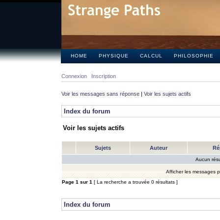
HOME
PHYSIQUE
CALCUL
PHILOSOPHIE
Connexion
Inscription
Voir les messages sans réponse
|
Voir les sujets actifs
Index du forum
Voir les sujets actifs
Sujets
Auteur
Ré
Aucun résu
Afficher les messages 
Page
1
sur
1
[ La recherche a trouvée 0 résultats ]
Index du forum