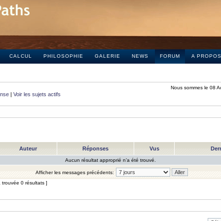
CALCUL
PHILOSOPHIE
GALERIE
NEWS
FORUM
A PROPO
Nous sommes le 08 A
onse
|
Voir les sujets actifs
Auteur
Réponses
Vus
Der
Aucun résultat approprié n’a été trouvé.
Afficher les messages précédents:
trouvée 0 résultats ]