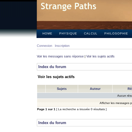
HOME
PHYSIQUE
CALCUL
PHILOSOPHIE
Connexion
Inscription
Voir les messages sans réponse
|
Voir les sujets actifs
Index du forum
Voir les sujets actifs
Sujets
Auteur
Ré
Aucun résu
Afficher les messages 
Page
1
sur
1
[ La recherche a trouvée 0 résultats ]
Index du forum