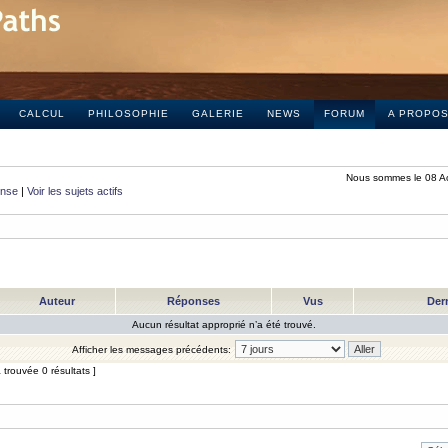
CALCUL
PHILOSOPHIE
GALERIE
NEWS
FORUM
A PROPO
Nous sommes le 08 A
onse
|
Voir les sujets actifs
Auteur
Réponses
Vus
Der
Aucun résultat approprié n’a été trouvé.
Afficher les messages précédents:
trouvée 0 résultats ]