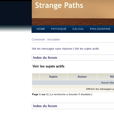
HOME
PHYSIQUE
CALCUL
PHILOSOPHIE
Connexion
Inscription
Voir les messages sans réponse
|
Voir les sujets actifs
Index du forum
Voir les sujets actifs
Sujets
Auteur
Ré
Aucun résu
Afficher les messages 
Page
1
sur
1
[ La recherche a trouvée 0 résultats ]
Index du forum