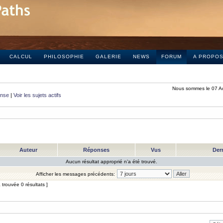
CALCUL
PHILOSOPHIE
GALERIE
NEWS
FORUM
A PROPO
Nous sommes le 07 A
onse
|
Voir les sujets actifs
Auteur
Réponses
Vus
Der
Aucun résultat approprié n’a été trouvé.
Afficher les messages précédents:
trouvée 0 résultats ]