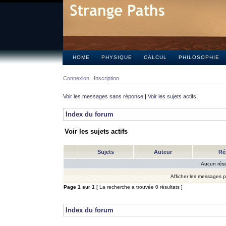
HOME
PHYSIQUE
CALCUL
PHILOSOPHIE
Connexion
Inscription
Voir les messages sans réponse
|
Voir les sujets actifs
Index du forum
Voir les sujets actifs
Sujets
Auteur
Ré
Aucun résu
Afficher les messages 
Page
1
sur
1
[ La recherche a trouvée 0 résultats ]
Index du forum