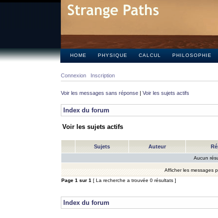
HOME
PHYSIQUE
CALCUL
PHILOSOPHIE
Connexion
Inscription
Voir les messages sans réponse
|
Voir les sujets actifs
Index du forum
Voir les sujets actifs
Sujets
Auteur
Ré
Aucun résu
Afficher les messages 
Page
1
sur
1
[ La recherche a trouvée 0 résultats ]
Index du forum