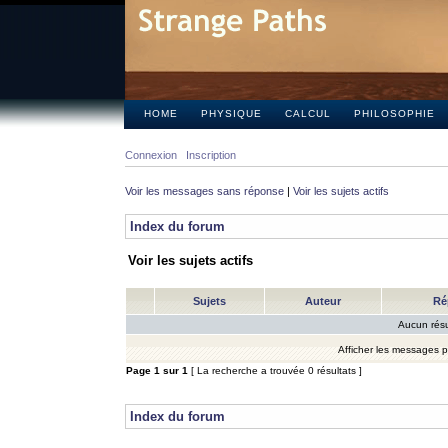
HOME
PHYSIQUE
CALCUL
PHILOSOPHIE
Connexion
Inscription
Voir les messages sans réponse
|
Voir les sujets actifs
Index du forum
Voir les sujets actifs
Sujets
Auteur
Ré
Aucun résu
Afficher les messages 
Page
1
sur
1
[ La recherche a trouvée 0 résultats ]
Index du forum