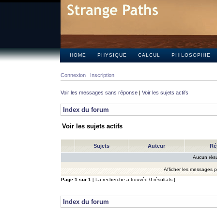
HOME
PHYSIQUE
CALCUL
PHILOSOPHIE
Connexion
Inscription
Voir les messages sans réponse
|
Voir les sujets actifs
Index du forum
Voir les sujets actifs
Sujets
Auteur
Ré
Aucun résu
Afficher les messages 
Page
1
sur
1
[ La recherche a trouvée 0 résultats ]
Index du forum