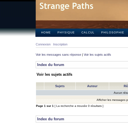
HOME
PHYSIQUE
CALCUL
PHILOSOPHIE
Connexion
Inscription
Voir les messages sans réponse
|
Voir les sujets actifs
Index du forum
Voir les sujets actifs
Sujets
Auteur
Ré
Aucun résu
Afficher les messages 
Page
1
sur
1
[ La recherche a trouvée 0 résultats ]
Index du forum