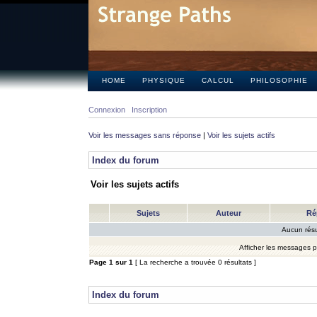
HOME
PHYSIQUE
CALCUL
PHILOSOPHIE
Connexion
Inscription
Voir les messages sans réponse
|
Voir les sujets actifs
Index du forum
Voir les sujets actifs
Sujets
Auteur
Ré
Aucun résu
Afficher les messages 
Page
1
sur
1
[ La recherche a trouvée 0 résultats ]
Index du forum