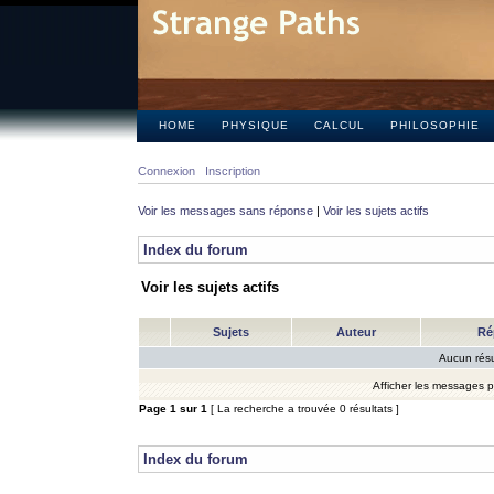
HOME
PHYSIQUE
CALCUL
PHILOSOPHIE
Connexion
Inscription
Voir les messages sans réponse
|
Voir les sujets actifs
Index du forum
Voir les sujets actifs
Sujets
Auteur
Ré
Aucun résu
Afficher les messages 
Page
1
sur
1
[ La recherche a trouvée 0 résultats ]
Index du forum