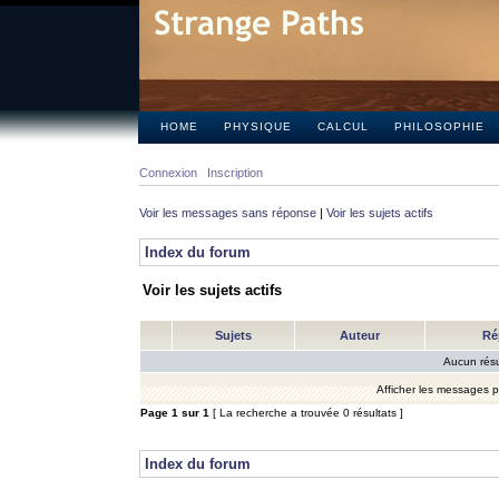
HOME
PHYSIQUE
CALCUL
PHILOSOPHIE
Connexion
Inscription
Voir les messages sans réponse
|
Voir les sujets actifs
Index du forum
Voir les sujets actifs
Sujets
Auteur
Ré
Aucun résu
Afficher les messages 
Page
1
sur
1
[ La recherche a trouvée 0 résultats ]
Index du forum