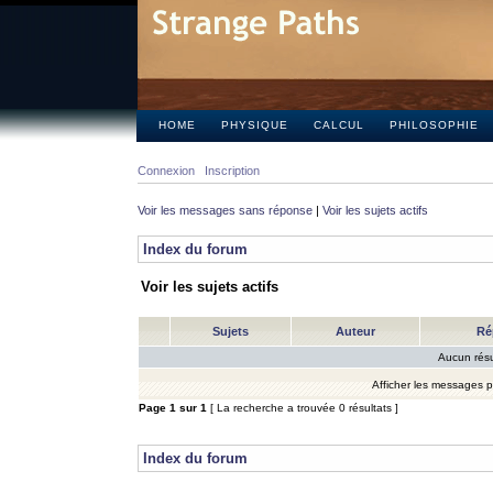
HOME
PHYSIQUE
CALCUL
PHILOSOPHIE
Connexion
Inscription
Voir les messages sans réponse
|
Voir les sujets actifs
Index du forum
Voir les sujets actifs
Sujets
Auteur
Ré
Aucun résu
Afficher les messages 
Page
1
sur
1
[ La recherche a trouvée 0 résultats ]
Index du forum