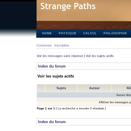
HOME
PHYSIQUE
CALCUL
PHILOSOPHIE
Connexion
Inscription
Voir les messages sans réponse
|
Voir les sujets actifs
Index du forum
Voir les sujets actifs
Sujets
Auteur
Ré
Aucun résu
Afficher les messages 
Page
1
sur
1
[ La recherche a trouvée 0 résultats ]
Index du forum