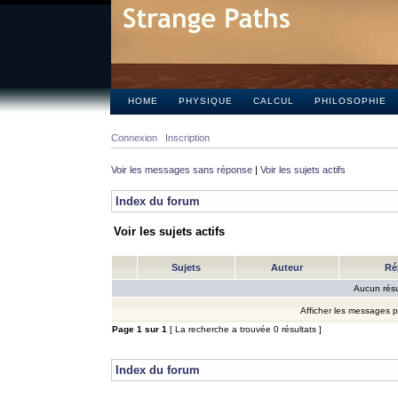
HOME
PHYSIQUE
CALCUL
PHILOSOPHIE
Connexion
Inscription
Voir les messages sans réponse
|
Voir les sujets actifs
Index du forum
Voir les sujets actifs
Sujets
Auteur
Ré
Aucun résu
Afficher les messages 
Page
1
sur
1
[ La recherche a trouvée 0 résultats ]
Index du forum