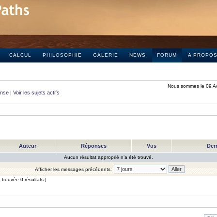
CALCUL
PHILOSOPHIE
GALERIE
NEWS
FORUM
A PROPO
Nous sommes le 09 A
onse
|
Voir les sujets actifs
Auteur
Réponses
Vus
Der
Aucun résultat approprié n’a été trouvé.
Afficher les messages précédents:
trouvée 0 résultats ]