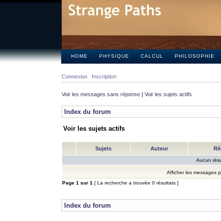
HOME
PHYSIQUE
CALCUL
PHILOSOPHIE
Connexion
Inscription
Voir les messages sans réponse
|
Voir les sujets actifs
Index du forum
Voir les sujets actifs
Sujets
Auteur
Ré
Aucun résu
Afficher les messages 
Page
1
sur
1
[ La recherche a trouvée 0 résultats ]
Index du forum