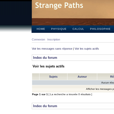
HOME
PHYSIQUE
CALCUL
PHILOSOPHIE
Connexion
Inscription
Voir les messages sans réponse
|
Voir les sujets actifs
Index du forum
Voir les sujets actifs
Sujets
Auteur
Ré
Aucun résu
Afficher les messages 
Page
1
sur
1
[ La recherche a trouvée 0 résultats ]
Index du forum