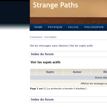
HOME
PHYSIQUE
CALCUL
PHILOSOPHIE
Connexion
Inscription
Voir les messages sans réponse
|
Voir les sujets actifs
Index du forum
Voir les sujets actifs
Sujets
Auteur
Ré
Aucun résu
Afficher les messages 
Page
1
sur
1
[ La recherche a trouvée 0 résultats ]
Index du forum