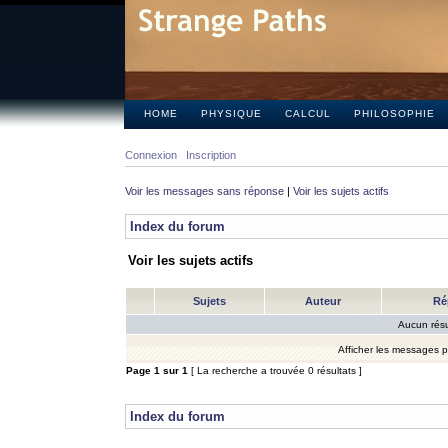
HOME
PHYSIQUE
CALCUL
PHILOSOPHIE
Connexion
Inscription
Voir les messages sans réponse
|
Voir les sujets actifs
Index du forum
Voir les sujets actifs
Sujets
Auteur
Ré
Aucun résu
Afficher les messages 
Page
1
sur
1
[ La recherche a trouvée 0 résultats ]
Index du forum