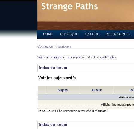
HOME
PHYSIQUE
CALCUL
PHILOSOPHIE
Connexion
Inscription
Voir les messages sans réponse
|
Voir les sujets actifs
Index du forum
Voir les sujets actifs
Sujets
Auteur
Ré
Aucun résu
Afficher les messages 
Page
1
sur
1
[ La recherche a trouvée 0 résultats ]
Index du forum