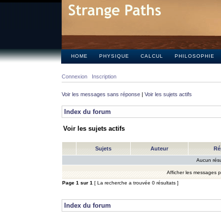
HOME
PHYSIQUE
CALCUL
PHILOSOPHIE
Connexion
Inscription
Voir les messages sans réponse
|
Voir les sujets actifs
Index du forum
Voir les sujets actifs
Sujets
Auteur
Ré
Aucun résu
Afficher les messages 
Page
1
sur
1
[ La recherche a trouvée 0 résultats ]
Index du forum