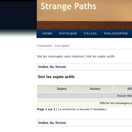
HOME
PHYSIQUE
CALCUL
PHILOSOPHIE
Connexion
Inscription
Voir les messages sans réponse
|
Voir les sujets actifs
Index du forum
Voir les sujets actifs
Sujets
Auteur
Ré
Aucun résu
Afficher les messages 
Page
1
sur
1
[ La recherche a trouvée 0 résultats ]
Index du forum