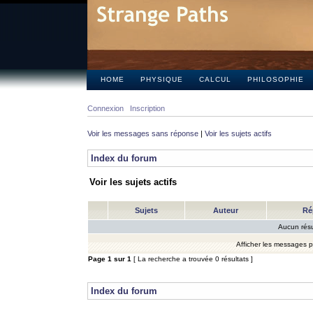
HOME
PHYSIQUE
CALCUL
PHILOSOPHIE
Connexion
Inscription
Voir les messages sans réponse
|
Voir les sujets actifs
Index du forum
Voir les sujets actifs
Sujets
Auteur
Ré
Aucun résu
Afficher les messages 
Page
1
sur
1
[ La recherche a trouvée 0 résultats ]
Index du forum