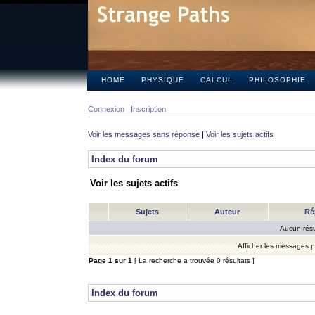
HOME
PHYSIQUE
CALCUL
PHILOSOPHIE
Connexion
Inscription
Voir les messages sans réponse
|
Voir les sujets actifs
Index du forum
Voir les sujets actifs
Sujets
Auteur
Ré
Aucun résu
Afficher les messages 
Page
1
sur
1
[ La recherche a trouvée 0 résultats ]
Index du forum