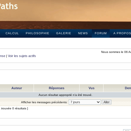
CALCUL
PHILOSOPHIE
GALERIE
NEWS
FORUM
A PROPO
Nous sommes le 06 A
onse
|
Voir les sujets actifs
Auteur
Réponses
Vus
Der
Aucun résultat approprié n’a été trouvé.
Afficher les messages précédents:
trouvée 0 résultats ]