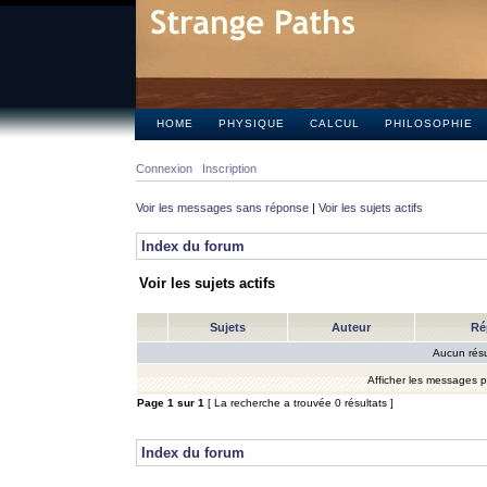
HOME
PHYSIQUE
CALCUL
PHILOSOPHIE
Connexion
Inscription
Voir les messages sans réponse
|
Voir les sujets actifs
Index du forum
Voir les sujets actifs
Sujets
Auteur
Ré
Aucun résu
Afficher les messages 
Page
1
sur
1
[ La recherche a trouvée 0 résultats ]
Index du forum