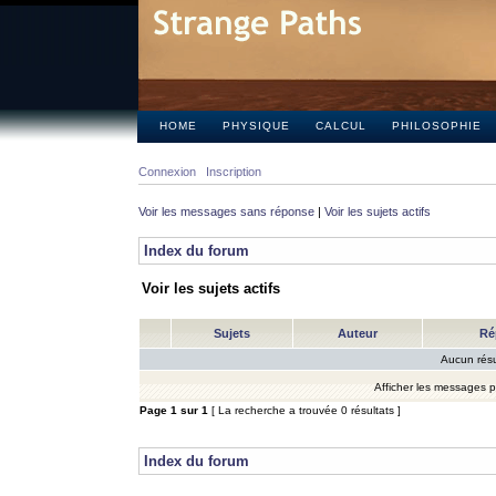
HOME
PHYSIQUE
CALCUL
PHILOSOPHIE
Connexion
Inscription
Voir les messages sans réponse
|
Voir les sujets actifs
Index du forum
Voir les sujets actifs
Sujets
Auteur
Ré
Aucun résu
Afficher les messages 
Page
1
sur
1
[ La recherche a trouvée 0 résultats ]
Index du forum